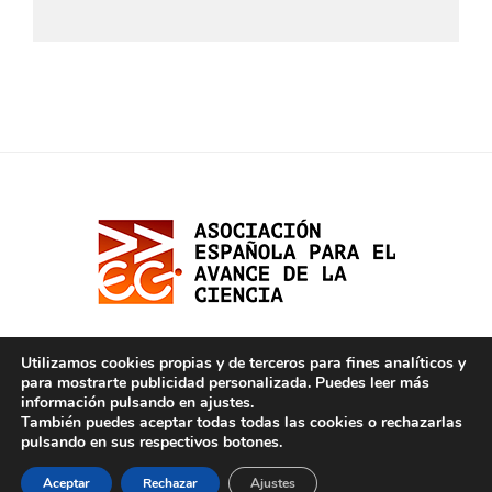
Utilizamos cookies propias y de terceros para fines analíticos y
para mostrarte publicidad personalizada. Puedes leer más
información pulsando en ajustes.
También puedes aceptar todas todas las cookies o rechazarlas
pulsando en sus respectivos botones.
MAPA WEB
|
QUIÉNES SOMOS
|
ACTIVIDADES
|
CIENCEANDO
|
Aceptar
Rechazar
Ajustes
INVOLÚCRATE
|
OPINIÓN
|
CONTACTO
|
VIDEOTECA
|
PODCAST
|
LIVE